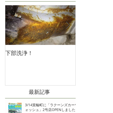
下部洗浄！
冬の車の運転
注意を
最新記事
3/14箕輪町に「ラクーンズカーウ
ォッシュ」2号店OPENしました‼