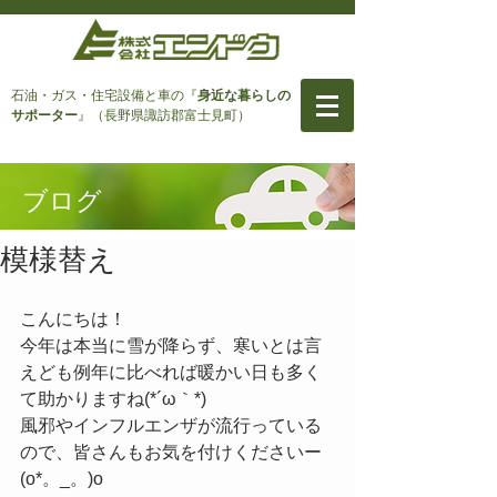
石油・ガス・住宅設備と車
の『
身近な暮らしの
サポーター
』（長野県諏訪郡富士見町）
ブログ
模様替え
こんにちは！
今年は本当に雪が降らず、寒いとは言
えども例年に比べれば暖かい日も多く
て助かりますね(*´ω｀*)
風邪やインフルエンザが流行っている
ので、皆さんもお気を付けくださいー
(o*。_。)o