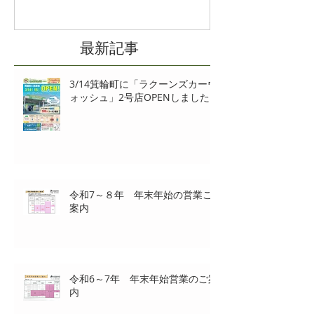
最新記事
3/14箕輪町に「ラクーンズカーウ
ォッシュ」2号店OPENしました‼
令和7～８年 年末年始の営業ご
案内
令和6～7年 年末年始営業のご案
内