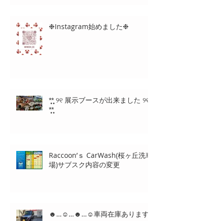
❉Instagram始めました❉
*̩̩̥*̩̩̥ ୨୧ 展示ブースが出来ました ୨୧
*̩̩̥*̩̩̥
Raccoon’ｓ CarWash(桜ヶ丘洗車
場)サブスク内容の変更
☻…☺…☻…☺車両在庫あります