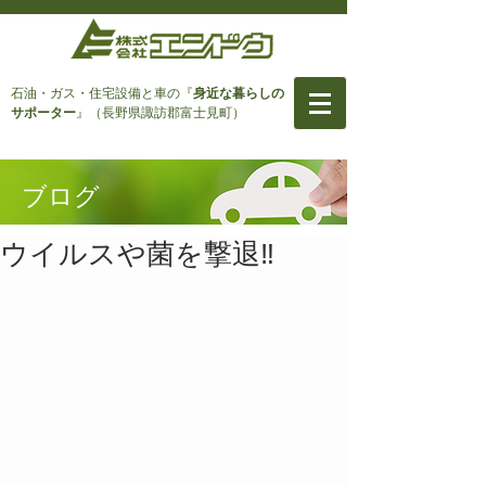
石油・ガス・住宅設備と車
の『
身近な暮らしの
サポーター
』（長野県諏訪郡富士見町）
ブログ
ウイルスや菌を撃退‼