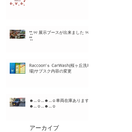
*̩̩̥*̩̩̥ ୨୧ 展示ブースが出来ました ୨୧
*̩̩̥*̩̩̥
Raccoon’ｓ CarWash(桜ヶ丘洗車
場)サブスク内容の変更
☻…☺…☻…☺車両在庫あります
☻…☺…☻…☺
アーカイブ