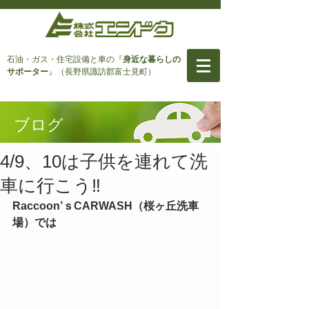
石油・ガス・住宅設備と車
の『
身近な暮らしの
サポーター
』（長野県諏訪郡富士見町）
ブログ
4/9、10は子供を連れて洗
車に行こう‼
Raccoon’ｓCARWASH（桜ヶ丘洗車
場）では