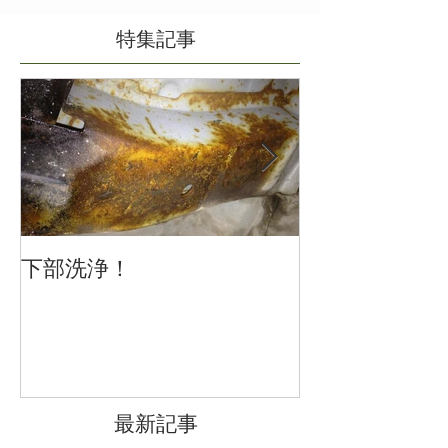
特集記事
下部洗浄！
冬の車の運転
注意を
最新記事