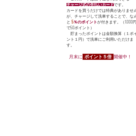
チャージ式の先払いカード
です。
カードを買うだけでは特典がありませ
が、チャージして洗車することで、な
と
5
％のポイント
が付きます。
（1,000
で50ポイント）
貯まったポイントは金額換算（
１ポ
ント１円）で洗車にご利用いただけま
す。
月末に
ポイント５倍
開催中！