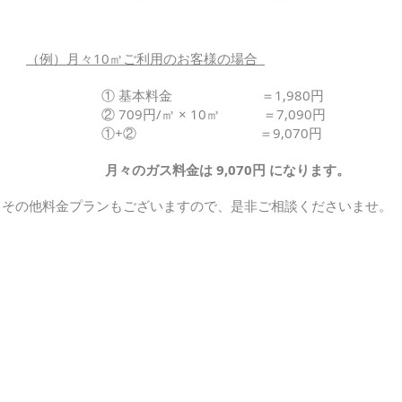
（例）月々10㎥ご利用のお客様の場合
① 基本料金 ＝1,980円
② 709円/㎥ × 10㎥ ＝7,090円
①+②
＝9,070
円
月々のガス料金は 9,070円 になります。
※その他料金プランもございますので、是非ご相談くださいませ。