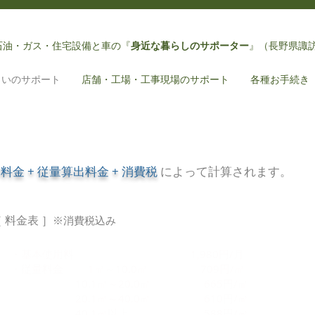
石油・ガス・住宅設備と車
の『
身近な暮らしのサポーター
』（長野県諏
まいのサポート
店舗・工場・工事現場のサポート
各種お手続き
本料金
+
従量算出料金
+
消費税
によって計算されます。
 料金
表
］
※消費税込み
・基本使用料
1,980
円
/月
・従量料金
1㎥～10.0㎥ 709円/㎥
10.1㎥～20.0㎥ 665円/㎥
20.1㎥～40.0㎥ 610円/㎥
40.1㎥以上 588円/㎥