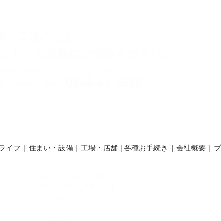
設・工場のこと、
のこと、お気軽にご相談ください。
士見町富士見3154 （ガス住設部）
0266-62-5656
～17:00 TEL :
ライフ
|
住まい・設備
|
工場・店舗
|
各種お手続き
|
会社概要
|
ブ
【本社/富士見高原給油所】
長野県諏訪郡富士見町富士見3302
TEL : 0266-62-2365
【ガス住設部】