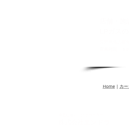
店舗・施
LPガス
長野県諏訪郡富
営業時間 8:00
Home
|
カー
身近な暮らしのサポーター
株式会社エンドウ