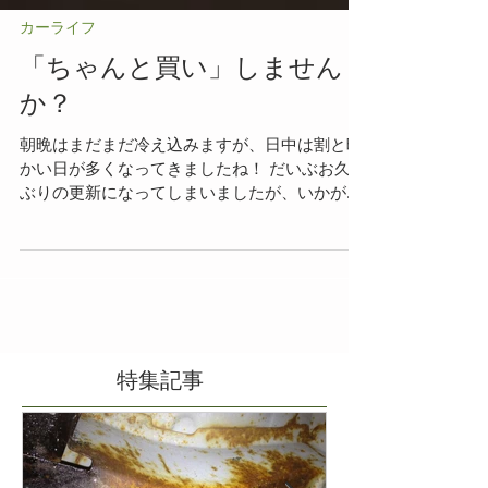
カーライフ
「ちゃんと買い」しません
か？
朝晩はまだまだ冷え込みますが、日中は割と暖
かい日が多くなってきましたね！ だいぶお久し
ぶりの更新になってしまいましたが、いかがお
過ごしでしょうか('ω')ノ 雪の降る季節もあっと
いう間… 後1ヶ月ほどで夏タイヤへの交換が始
まります。...
特集記事