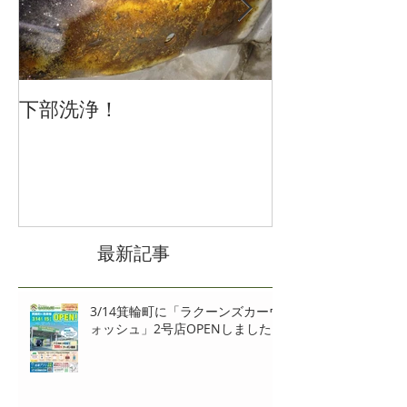
下部洗浄！
冬の車の運転
注意を
最新記事
3/14箕輪町に「ラクーンズカーウ
ォッシュ」2号店OPENしました‼