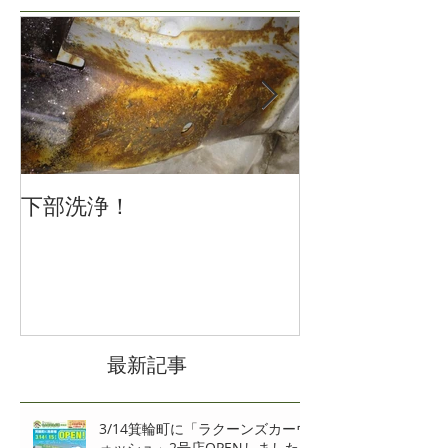
特集記事
下部洗浄！
冬の車の運転
注意を