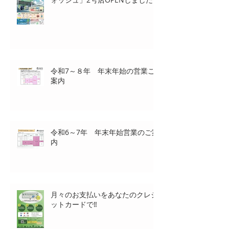
最新記事
3/14箕輪町に「ラクーンズカーウ
ォッシュ」2号店OPENしました‼
令和7～８年 年末年始の営業ご
案内
令和6～7年 年末年始営業のご案
内