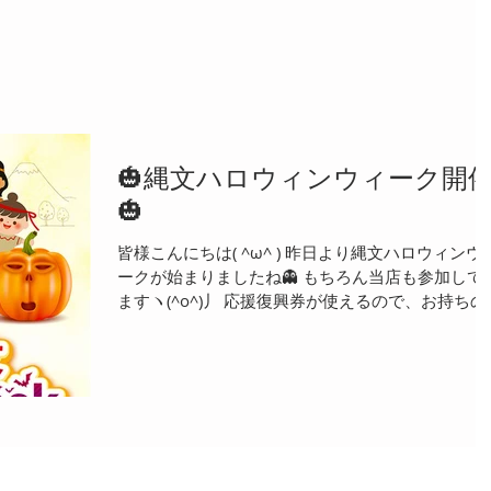
🎃縄文ハロウィンウィーク開
🎃
皆様こんにちは( ^ω^ ) 昨日より縄文ハロウィンウ
ークが始まりましたね👻 もちろん当店も参加して
ますヽ(^o^)丿 応援復興券が使えるので、お持ちの
方は是非お使いください('ω') 当店での一押しはこ
らです！！ ワンコイン撥水です( ^ω^ )...