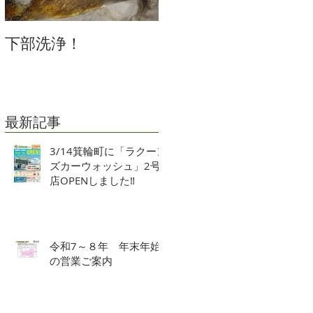
下部洗浄！
冬の車の運転には、
特にご注意を
催
最新記事
3/14箕輪町に「ラクーン
ィ
ズカーウォッシュ」2号
い
店OPENしました‼
ち
令和7～８年 年末年始
の営業ご案内