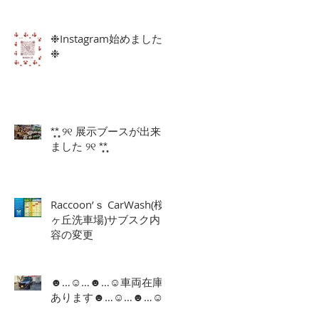
発行手数料の有料化につ
いて
❉Instagram始めました
❉
*̩̩̥*̩̩̥ ୨୧ 展示ブースが出来
ました ୨୧ *̩̩̥*̩̩̥
Raccoon’ｓ CarWash(桜
ヶ丘洗車場)サブスク内
容の変更
☻…☺…☻…☺車両在庫
あります☻…☺…☻…☺