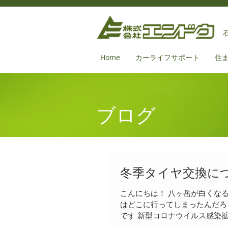
Home
カーライフサポート
住
ブログ
冬季タイヤ交換に
こんにちは！ 八ヶ岳が白くな
はどこに行ってしまったんだろ
です 新型コロナウイルス感染拡