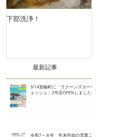
下部洗浄！
冬の車の運転
注意を
最新記事
3/14箕輪町に「ラクーンズカーウ
ォッシュ」2号店OPENしました‼