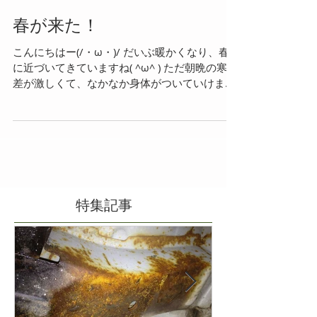
春が来た！
こんにちはー(/・ω・)/ だいぶ暖かくなり、春
に近づいてきていますね( ^ω^ ) ただ朝晩の寒暖
差が激しくて、なかなか身体がついていけませ
ん…😢 風邪などひかないように気を付けてくだ
さい( ˘ω˘ ) さて、春の訪れと共に当店でも毎年
恒例のやつ、始まりました！！...
特集記事