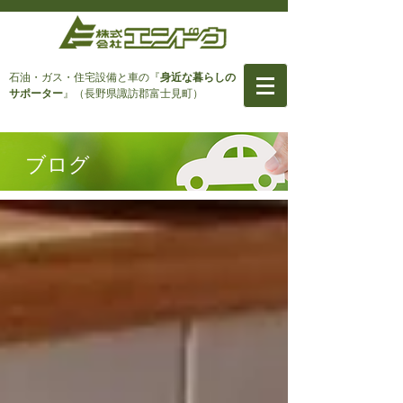
石油・ガス・住宅設備と車
の『
身近な暮らしの
サポーター
』（長野県諏訪郡富士見町）
ブログ